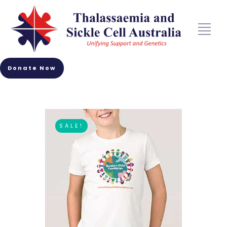
Donate Now
SALE!